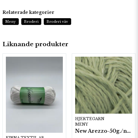
Relaterade kategorier
Meny
Broderi
Broderi väv
Liknande produkter
HJERTEGARN
MENY
New Arezzo-50g./nyst. 10 st/fp.
KINNA TEXTIL AB