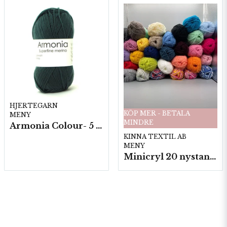
HJERTEGARN
KÖP MER - BETALA
MENY
MINDRE
Armonia Colour- 5 härv/fp. a100 g.
KINNA TEXTIL AB
MENY
Minicryl 20 nystan a25g./fp.