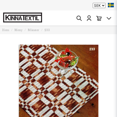
Hem
Meny
Mönster
233