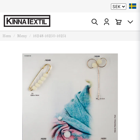
Hem
Meny
16248-16250-16251