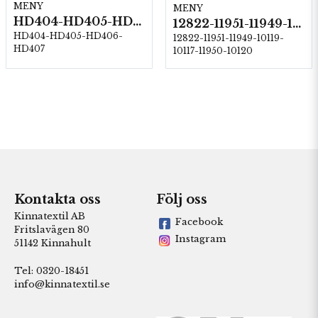
MENY
MENY
HD404-HD405-HD406-HD407
12822-11951-11949-10119-10117-11950-10120
HD404-HD405-HD406-
12822-11951-11949-10119-
HD407
10117-11950-10120
Kontakta oss
Följ oss
Kinnatextil AB
Facebook
Fritslavägen 80
Instagram
51142 Kinnahult
Tel: 0320-18451
info@kinnatextil.se