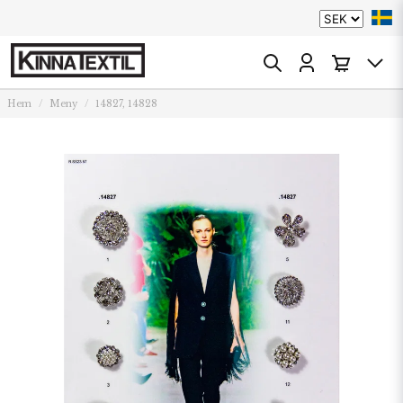
Hem
Meny
14827, 14828