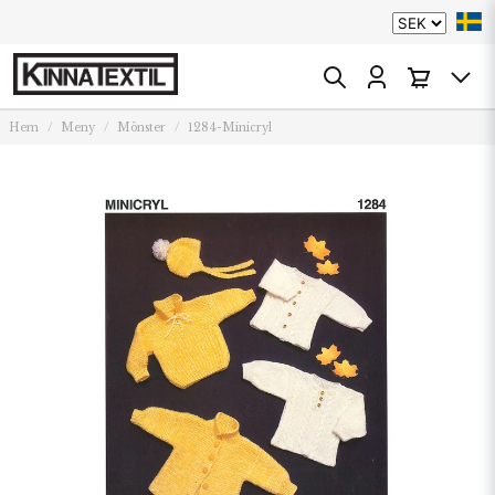
Hem
Meny
Mönster
1284-Minicryl