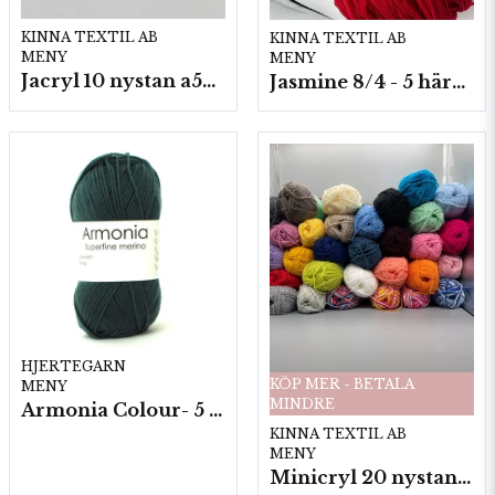
KINNA TEXTIL AB
KINNA TEXTIL AB
MENY
MENY
Jacryl 10 nystan a50g./fp.
Jasmine 8/4 - 5 härvor a200g./fp.
HJERTEGARN
KÖP MER - BETALA
MENY
MINDRE
Armonia Colour- 5 härv/fp. a100 g.
KINNA TEXTIL AB
MENY
Minicryl 20 nystan a25g./fp.