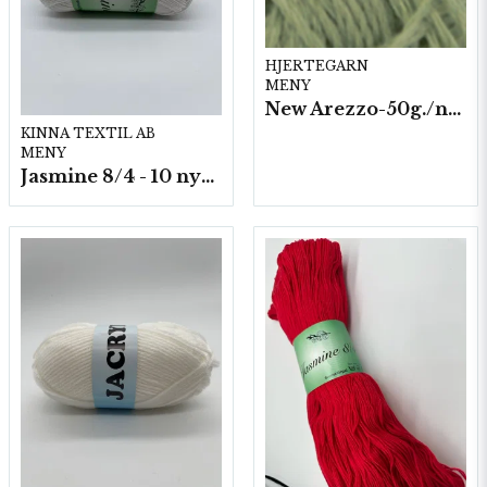
HJERTEGARN
MENY
New Arezzo-50g./nyst. 10 st/fp.
KINNA TEXTIL AB
MENY
Jasmine 8/4 - 10 nystan a50g./fp.