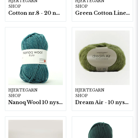
HJERTEGARN
HJERTEGARN
SHOP
SHOP
Cotton nr.8 - 20 nystan a50g./fp.
Green Cotton Linen - 10 nystan á 50g./fp.
HJERTEGARN
HJERTEGARN
SHOP
SHOP
Nanoq Wool 10 nyst/fp. á 100 g
Dream Air - 10 nystan/fp. á 50 g