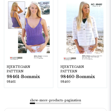
HJERTEGARN
HJERTEGARN
PATTERN
PATTERN
98461-Bommix
98460-Bommix
98461
98460
show-more-products-pagination