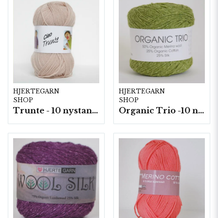
HJERTEGARN
HJERTEGARN
SHOP
SHOP
Trunte - 10 nystan a50g./fp.
Organic Trio -10 nystan a50g./fp.