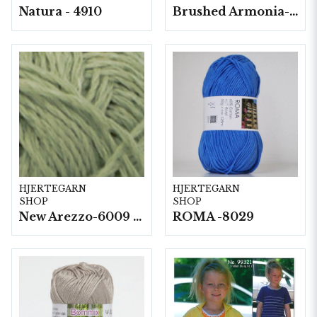
Natura - 4910
Brushed Armonia- 10 nystan a50g./fp.
HJERTEGARN
HJERTEGARN
SHOP
SHOP
New Arezzo-6009 50g./nyst. 10 st/fp.
ROMA -8029