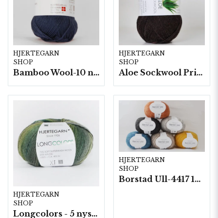
HJERTEGARN
HJERTEGARN
SHOP
SHOP
Bamboo Wool-10 nystan/fp. a50g
Aloe Sockwool Print-, 10 nystan a100 g./fp.
HJERTEGARN
SHOP
Borstad Ull-4417 10 nystan/ fp. á 50 g.
HJERTEGARN
SHOP
Longcolors - 5 nystan a100g./fp.