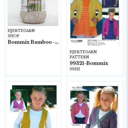
HJERTEGARN
SHOP
Bommix Bamboo -10 nystan/ fp. á 50 g.
HJERTEGARN
PATTERN
99321-Bommix
99321