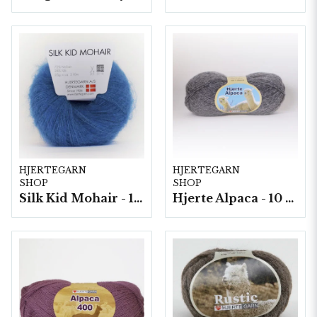
HJERTEGARN
HJERTEGARN
SHOP
SHOP
Silk Kid Mohair - 10 nystan á 25g./fp.
Hjerte Alpaca - 10 nystan á 50g./fp.