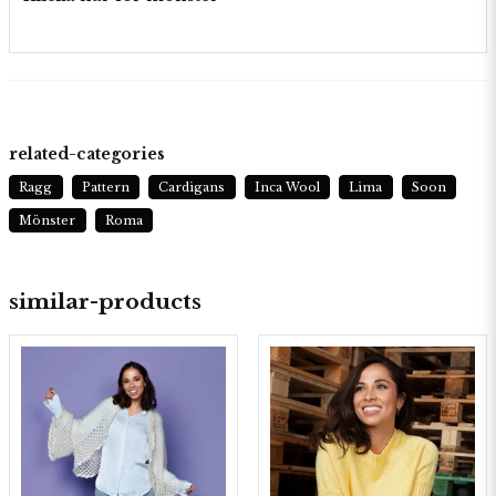
related-categories
Ragg
Pattern
Cardigans
Inca Wool
Lima
Soon
Mönster
Roma
similar-products