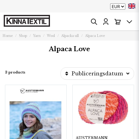
Home
Shop
Yarn
Wool
Alpacka ull
Alpaca Love
Alpaca Love
3 products
Publiceringsdatum
AUSTERMANN