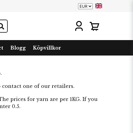
ct
Blogg
Köpvillkor
.
 contact one of our retailers.
The prices for yarn are per 1KG. If you
ter 0.5.