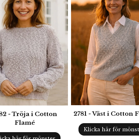
2781 - Väst i Cotton
82 - Tröja i Cotton
Flamé
Klicka här för möns
icka här för mönster