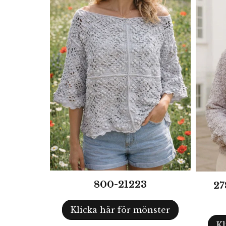
800-21223
27
Klicka här för mönster
Kl