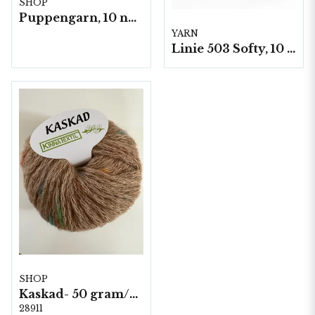
SHOP
Puppengarn, 10 nystan á 50 gram/fp.
YARN
Linie 503 Softy, 10 nystan a50g./fp.
SHOP
Kaskad- 50 gram/nystan
28911