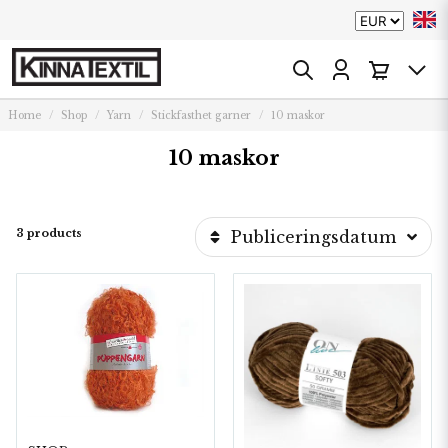
Home
Shop
Yarn
Stickfasthet garner
10 maskor
10 maskor
3 products
Publiceringsdatum