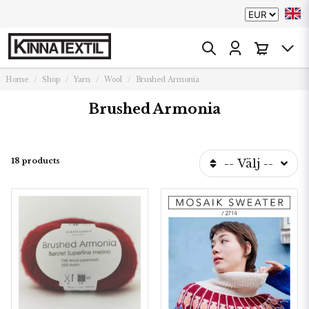
Home
Shop
Yarn
Wool
Brushed Armonia
Brushed Armonia
18 products
-- Välj --