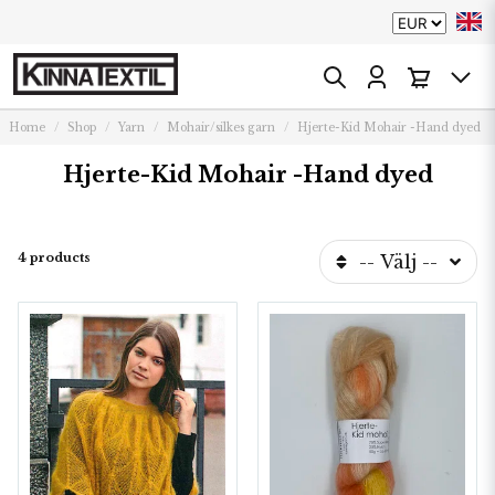
Home
Shop
Yarn
Mohair/silkes garn
Hjerte-Kid Mohair -Hand dyed
Hjerte-Kid Mohair -Hand dyed
4 products
-- Välj --