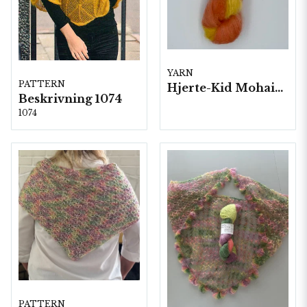
YARN
PATTERN
Hjerte-Kid Mohair, 5 härvor a50 g./fp.
Beskrivning 1074
1074
PATTERN