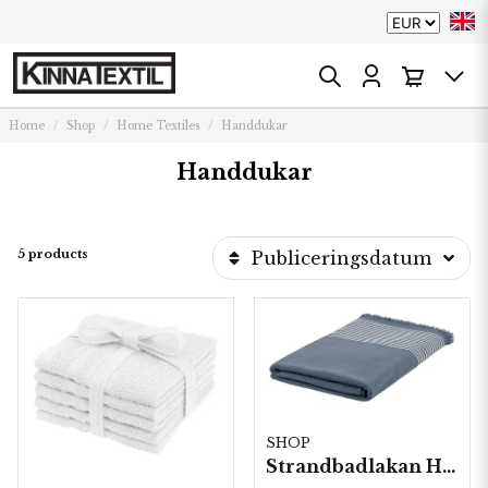
Home
Shop
Home Textiles
Handdukar
Handdukar
5 products
Publiceringsdatum
SHOP
Strandbadlakan Horisont 80x160 cm