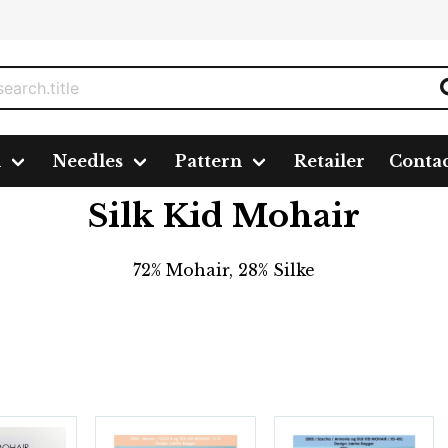
n
Needles
Pattern
Retailer
Conta
d Mohair
Silk Kid Mohair
72% Mohair, 28% Silke