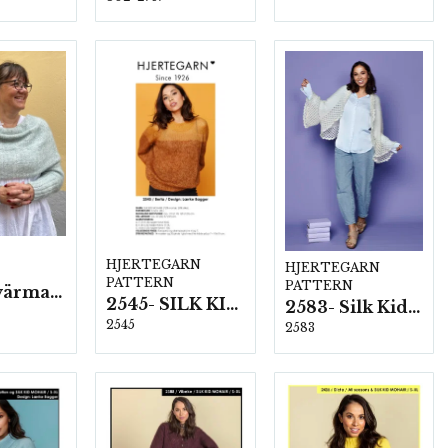
HJERTEGARN
HJERTEGARN
PATTERN
PATTERN
En själsvärmare
2545- SILK KID MOHAIR
2583- Silk Kid Mohair
2545
2583