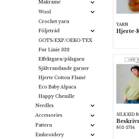
Makramé
Wool
Crochet yarn
YARN
Följetråd
GOTS/EXP/OEKO-TEX
Fur Linie 332
Effektgarn/pälsgarn
Självrandande garner
Hjerte Cotton Flamé
Eco Baby Alpaca
Happy Chenille
Needles
SILK KID
Accessories
Pattern
802-2734
Embroidery