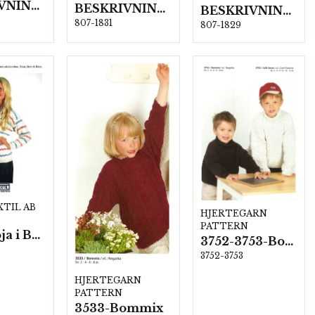
BESKRIVNING NR 1871
BESKRIVNING NR1831
BESKRIVNING NR1829
807-1831
807-1829
XTIL AB
HJERTEGARN
PATTERN
Pippitröja i Bommix-bamboo
3752-3753-Bommix
3752-3753
HJERTEGARN
PATTERN
3533-Bommix