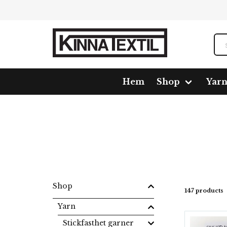
Hem
Shop
Yar
Home
Shop
Yarn
Mohair/silkes garn
Silk Ki
Shop
147 products
Yarn
Stickfasthet garner