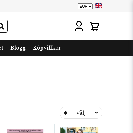
ct
Blogg
Köpvillkor
-- Välj --