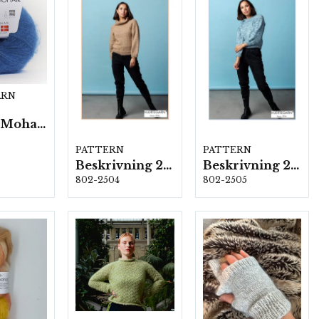
ARN
Silk Kid Mohair - 10 nystan á 25g./fp.
PATTERN
PATTERN
Beskrivning 2504
Beskrivning 2505
802-2504
802-2505