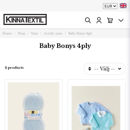
Home
Shop
Yarn
Acrylic yarn
Baby Bonys 4ply
Baby Bonys 4ply
4 products
-- Välj --