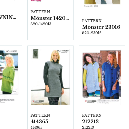
PATTERN
BESKRIVNING NR1737
Mönster 142013
PATTERN
820-142013
Mönster 23016
820-23016
PATTERN
PATTERN
414365
212213
414365
212213