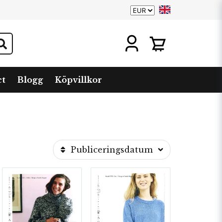
ct
Blogg
Köpvillkor
Publiceringsdatum