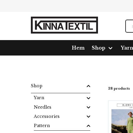
Hem
Shop
Yar
Home
Shop
Pattern
Tunics
Shop
38 products
Yarn
Needles
Accessories
Pattern