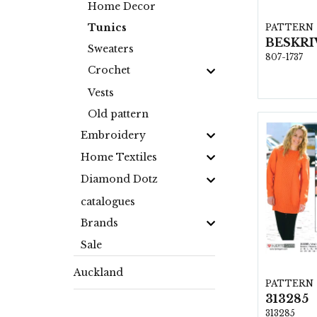
Home Decor
Tunics
PATTERN
Sweaters
807-1737
Crochet
Vests
Old pattern
Embroidery
Home Textiles
Diamond Dotz
catalogues
Brands
Sale
Auckland
PATTERN
313285
313285