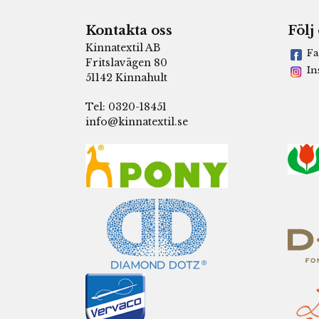
Kontakta oss
Följ
Kinnatextil AB
Fa
Fritslavägen 80
In
51142 Kinnahult
Tel: 0320-18451
info@kinnatextil.se