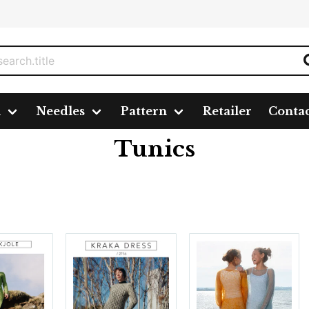
n
Needles
Pattern
Retailer
Conta
Tunics