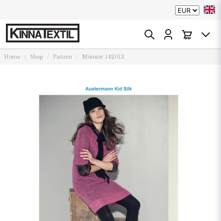
Home
Shop
Pattern
Mönster 142013