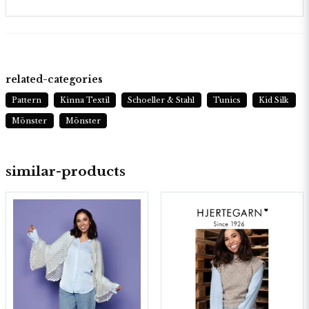
related-categories
Pattern
Kinna Textil
Schoeller & Stahl
Tunics
Kid Silk
Mönster
Mönster
similar-products