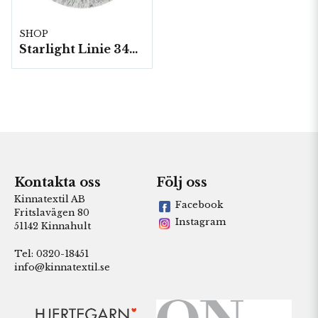
SHOP
Starlight Linie 344- 10 nystan á 25g./fp.
Kontakta oss
Följ oss
Kinnatextil AB
Facebook
Fritslavägen 80
Instagram
51142 Kinnahult
Tel: 0320-18451
info@kinnatextil.se