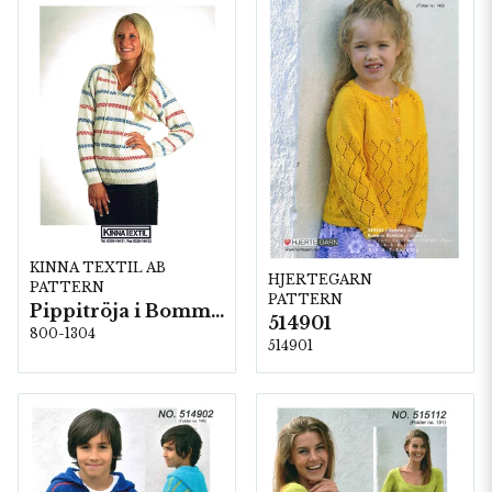
KINNA TEXTIL AB
HJERTEGARN
PATTERN
PATTERN
Pippitröja i Bommix-bamboo
514901
800-1304
514901