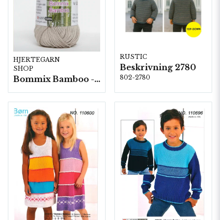
RUSTIC
HJERTEGARN
Beskrivning 2780
SHOP
802-2780
Bommix Bamboo -10 nystan/ fp. á 50 g.