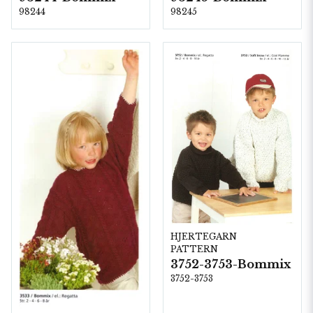
98244
98245
HJERTEGARN
PATTERN
3752-3753-Bommix
3752-3753