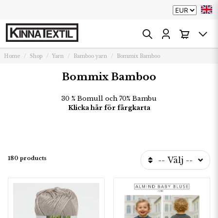
Home
Shop
Yarn
Bamboo yarn
Bommix Bamboo
Bommix Bamboo
30 % Bomull och 70% Bambu
Klicka här för färgkarta
180 products
-- Välj --