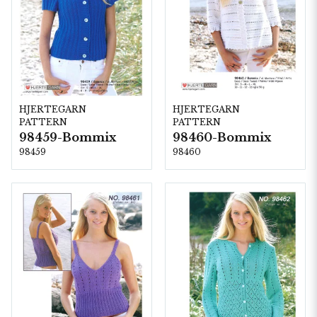
HJERTEGARN
HJERTEGARN
PATTERN
PATTERN
98459-Bommix
98460-Bommix
98459
98460