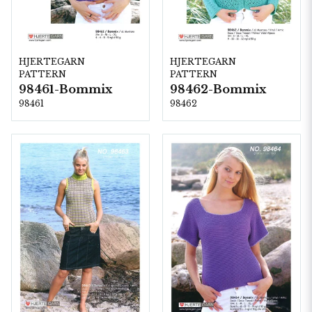
HJERTEGARN
HJERTEGARN
PATTERN
PATTERN
98461-Bommix
98462-Bommix
98461
98462