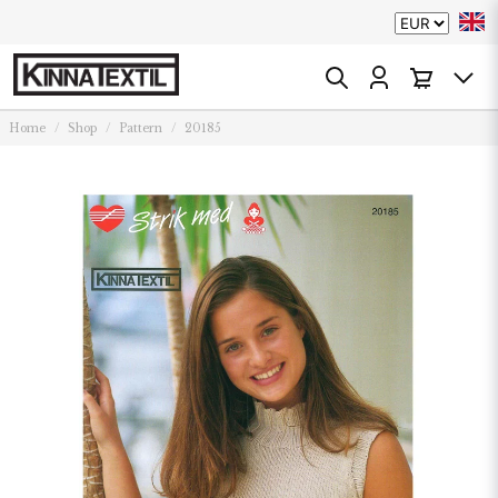
Home
Shop
Pattern
20185