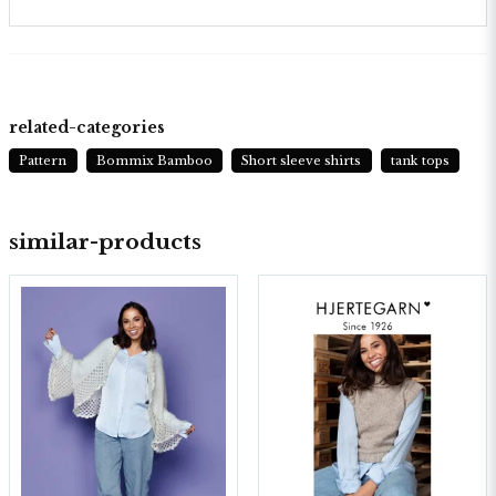
related-categories
Pattern
Bommix Bamboo
Short sleeve shirts
tank tops
similar-products