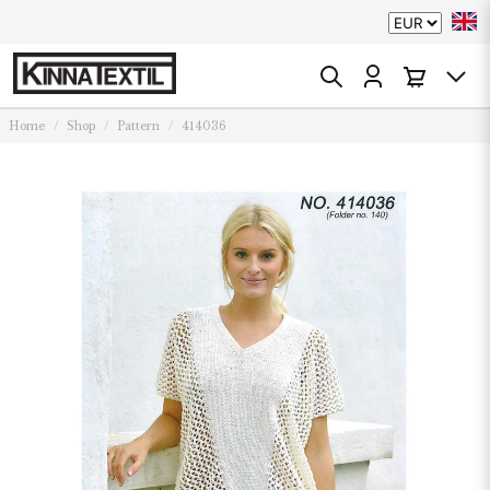
Home
Shop
Pattern
414036