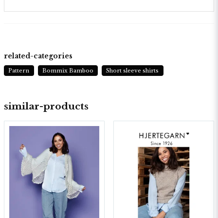
related-categories
Pattern
Bommix Bamboo
Short sleeve shirts
similar-products