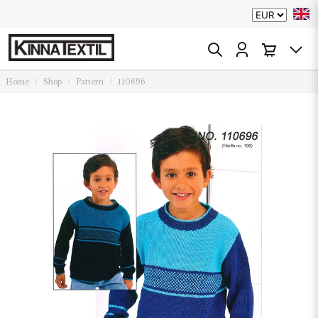
Home
Shop
Pattern
110696