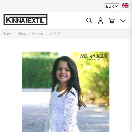
Home
Shop
Pattern
413825