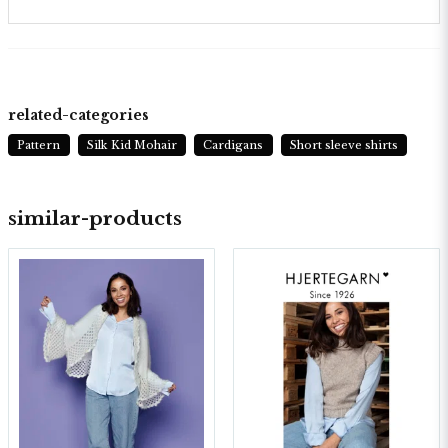
related-categories
Pattern
Silk Kid Mohair
Cardigans
Short sleeve shirts
similar-products