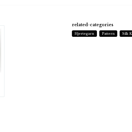
related-categories
Hjertegarn
Pattern
Silk 