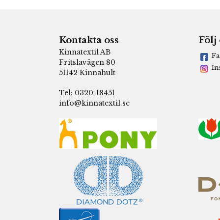
Kontakta oss
Följ
Kinnatextil AB
Fa
Fritslavägen 80
In
51142 Kinnahult
Tel: 0320-18451
info@kinnatextil.se