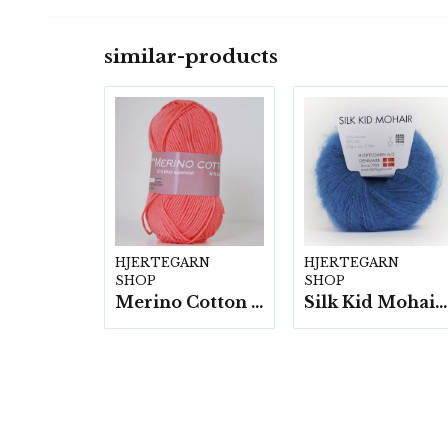
similar-products
HJERTEGARN
HJERTEGARN
SHOP
SHOP
Merino Cotton - 10 nystan a50g./fp.
Silk Kid Mohair - 10 nystan á 25g./fp.