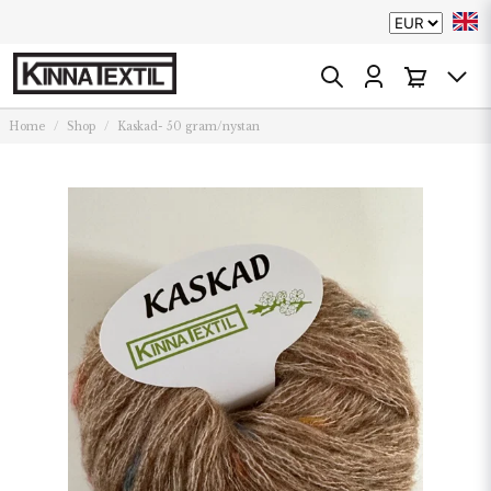
Home
Shop
Kaskad- 50 gram/nystan