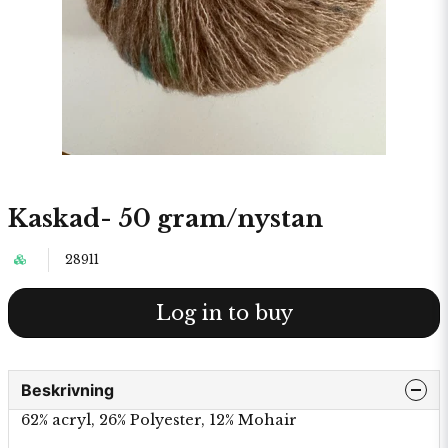
Kaskad- 50 gram/nystan
28911
Log in to buy
Beskrivning
62% acryl, 26% Polyester, 12% Mohair