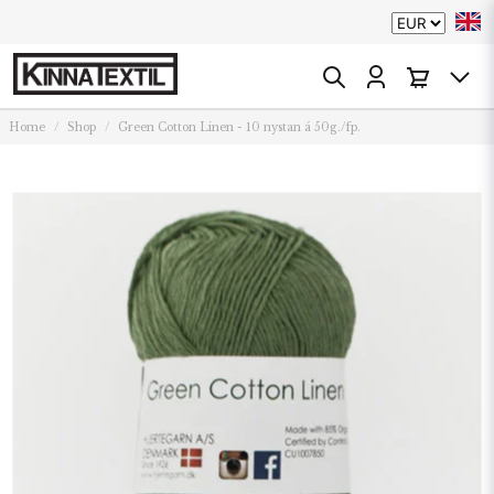
Home
Shop
Green Cotton Linen - 10 nystan á 50g./fp.