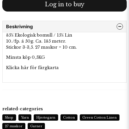
Log in to buy
Beskrivning
85% Ekologisk bomull / 15% Lin
10./fp. á 50g. Ca. 185 meter.
Stickor 3-3,5. 27 maskor = 10 cm.
Minsta köp 0,5KG
Klicka här för
färgkarta
related-categories
Shop
Yarn
Hjertegarn
Cotton
Green Cotton Linen
27 maskor
Garner