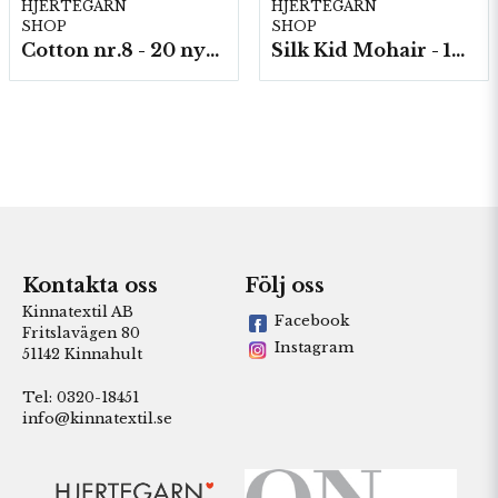
HJERTEGARN
HJERTEGARN
SHOP
SHOP
Cotton nr.8 - 20 nystan a50g./fp.
Silk Kid Mohair - 10 nystan á 25g./fp.
Kontakta oss
Följ oss
Kinnatextil AB
Facebook
Fritslavägen 80
Instagram
51142 Kinnahult
Tel: 0320-18451
info@kinnatextil.se