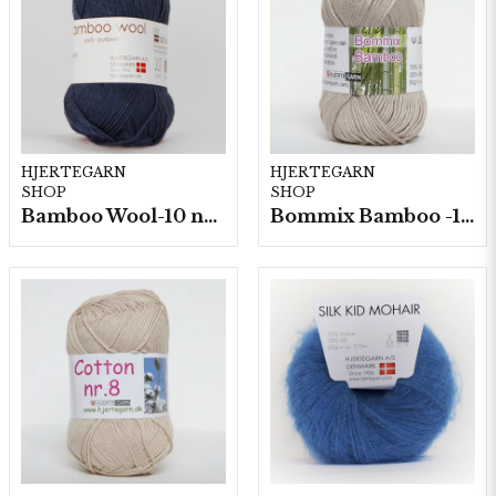
HJERTEGARN
HJERTEGARN
SHOP
SHOP
Bamboo Wool-10 nystan/fp. a50g
Bommix Bamboo -10 nystan/ fp. á 50 g.