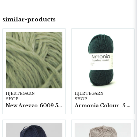
similar-products
HJERTEGARN
HJERTEGARN
SHOP
SHOP
New Arezzo-6009 50g./nyst. 10 st/fp.
Armonia Colour- 5 härv/fp. a100 g.