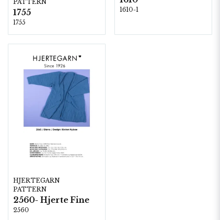
PATTERN
1610-1
1755
1755
HJERTEGARN
PATTERN
2560- Hjerte Fine
2560