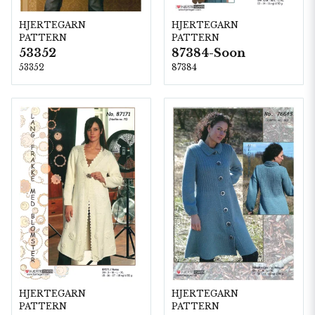
HJERTEGARN
HJERTEGARN
PATTERN
PATTERN
53352
87384-Soon
53352
87384
HJERTEGARN
HJERTEGARN
PATTERN
PATTERN