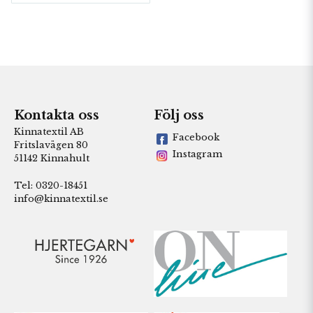
Kontakta oss
Följ oss
Kinnatextil AB
Facebook
Fritslavägen 80
Instagram
51142 Kinnahult
Tel: 0320-18451
info@kinnatextil.se