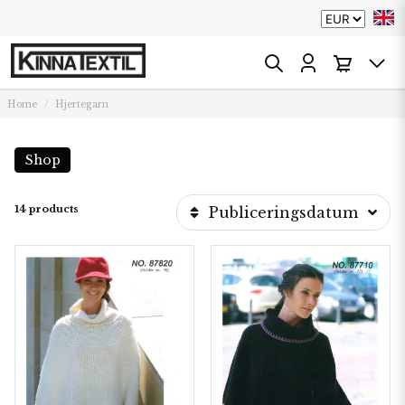
Home
Hjertegarn
Shop
14 products
Publiceringsdatum