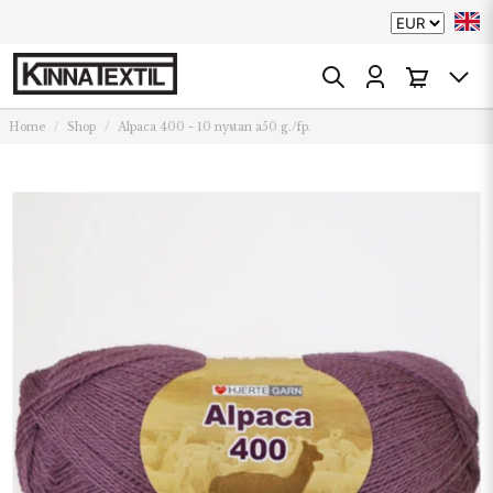
Home
Shop
Alpaca 400 - 10 nystan a50 g./fp.