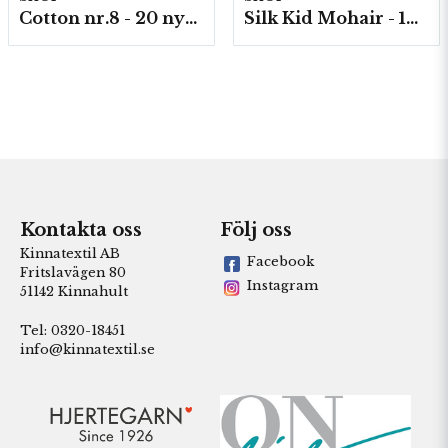
Cotton nr.8 - 20 nystan a50g./fp.
Silk Kid Mohair - 10 nystan á 25g./fp.
Kontakta oss
Följ oss
Kinnatextil AB
Facebook
Fritslavägen 80
Instagram
51142 Kinnahult
Tel: 0320-18451
info@kinnatextil.se