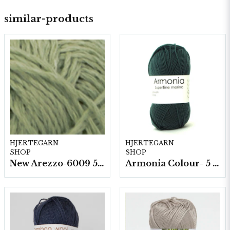
similar-products
HJERTEGARN
HJERTEGARN
SHOP
SHOP
New Arezzo-6009 50g./nyst. 10 st/fp.
Armonia Colour- 5 härv/fp. a100 g.