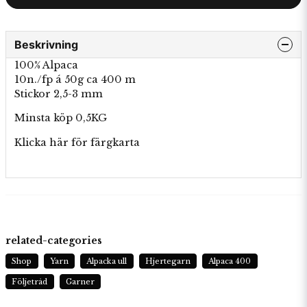
Beskrivning
100% Alpaca
10n./fp á 50g ca 400 m
Stickor 2,5-3 mm
Minsta köp 0,5KG
Klicka här för
färgkarta
related-categories
Shop
Yarn
Alpacka ull
Hjertegarn
Alpaca 400
Följetråd
Garner