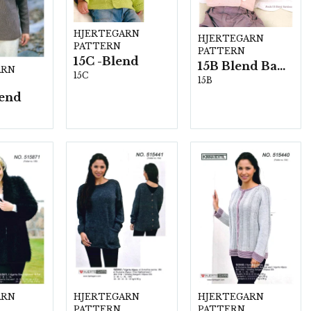
HJERTEGARN
HJERTEGARN
PATTERN
PATTERN
15C -Blend
15B Blend Bamboo
ARN
15C
15B
end
ARN
HJERTEGARN
HJERTEGARN
PATTERN
PATTERN