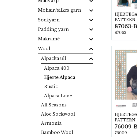
Mattvarp
Mohair/silkes garn
HJERTEG
Sockyarn
PATTERN
87063-B
Padding yarn
87063
Makramé
Wool
Alpacka ull
Alpaca 400
Hjerte Alpaca
Rustic
Alpaca Love
All Seasons
Aloe Sockwool
HJERTEG
PATTERN
Armonia
76009-
Bamboo Wool
76009