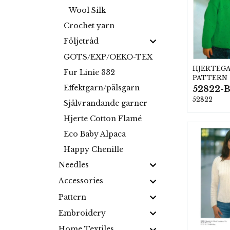
Wool Silk
Crochet yarn
Följetråd
GOTS/EXP/OEKO-TEX
HJERTEG
Fur Linie 332
PATTERN
Effektgarn/pälsgarn
52822-B
52822
Självrandande garner
Hjerte Cotton Flamé
Eco Baby Alpaca
Happy Chenille
Needles
Accessories
Pattern
Embroidery
Home Textiles