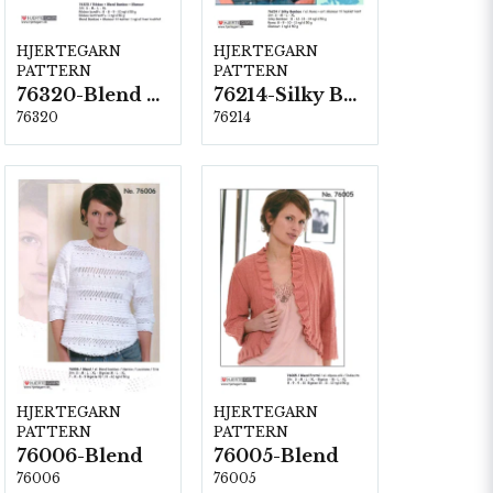
HJERTEGARN
HJERTEGARN
PATTERN
PATTERN
76320-Blend Bamboo
76214-Silky Bamboo
76320
76214
HJERTEGARN
HJERTEGARN
PATTERN
PATTERN
76006-Blend
76005-Blend
76006
76005