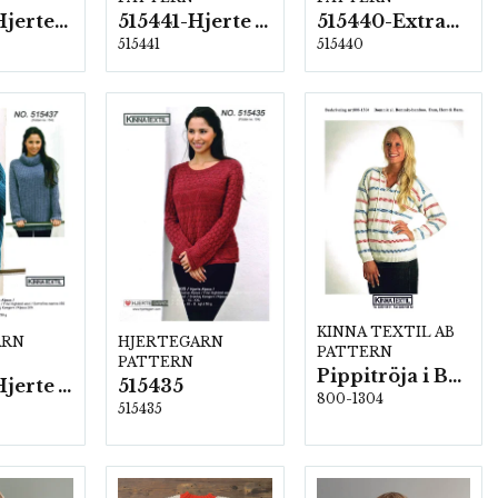
515871- Hjertefine Higland and fur
515441-Hjerte Alpaca eller Extrafine Merino
515440-Extrafine Merino 150
515441
515440
KINNA TEXTIL AB
ARN
HJERTEGARN
PATTERN
PATTERN
Pippitröja i Bommix-bamboo
515437-Hjerte Alpaca
515435
800-1304
515435