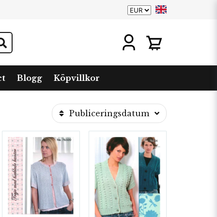
ct
Blogg
Köpvillkor
Publiceringsdatum