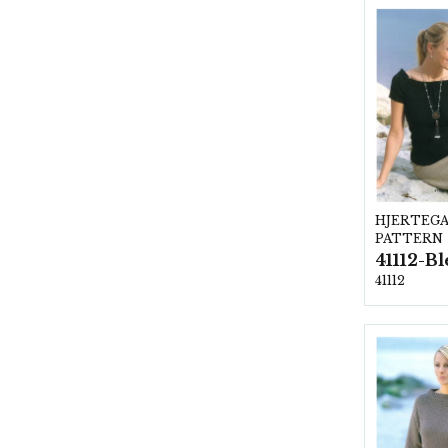
HJERTEG
PATTERN
41112-B
41112