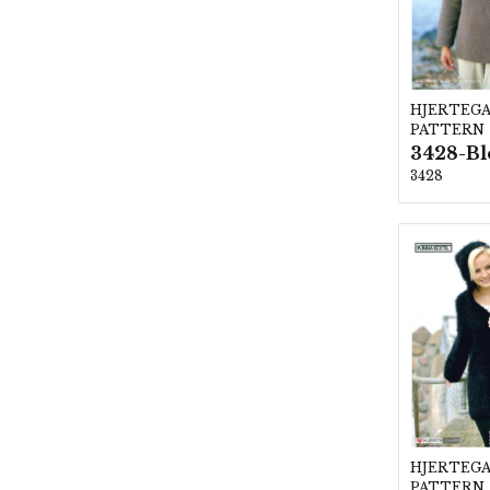
HJERTEG
PATTERN
3428-Bl
3428
HJERTEG
PATTERN