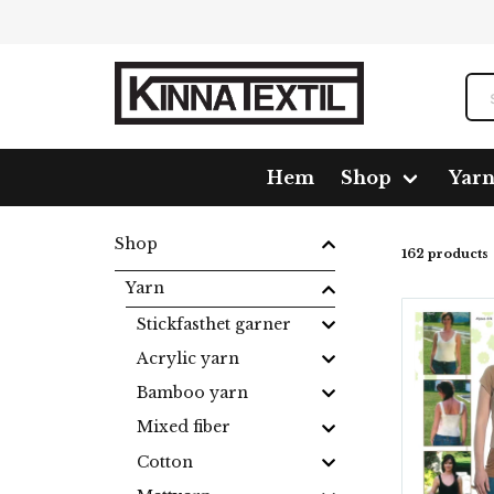
Hem
Shop
Yar
Home
Shop
Yarn
Wool
Alpacka ull
Hjerte 
Shop
162 products
Yarn
Stickfasthet garner
Acrylic yarn
Bamboo yarn
Mixed fiber
Cotton