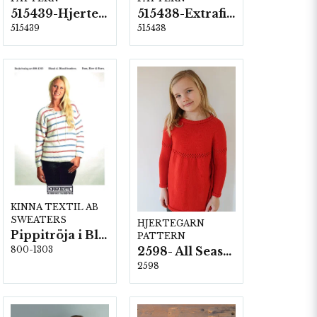
515439-Hjerte Alpaca
515438-Extrafine merino 150
515439
515438
KINNA TEXTIL AB
SWEATERS
HJERTEGARN
Pippitröja i Blend/Blend-bamboo
PATTERN
800-1303
2598- All Seasons
2598