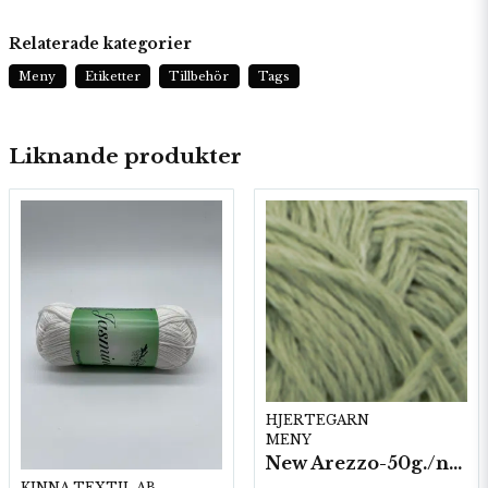
Relaterade kategorier
Meny
Etiketter
Tillbehör
Tags
Liknande produkter
HJERTEGARN
MENY
New Arezzo-50g./nyst. 10 st/fp.
KINNA TEXTIL AB