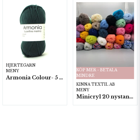
HJERTEGARN
KÖP MER - BETALA
MENY
MINDRE
Armonia Colour- 5 härv/fp. a100 g.
KINNA TEXTIL AB
MENY
Minicryl 20 nystan a25g./fp.