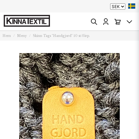
Hem
Meny
Skinn Tags "Handgjord" 10 st/förp.