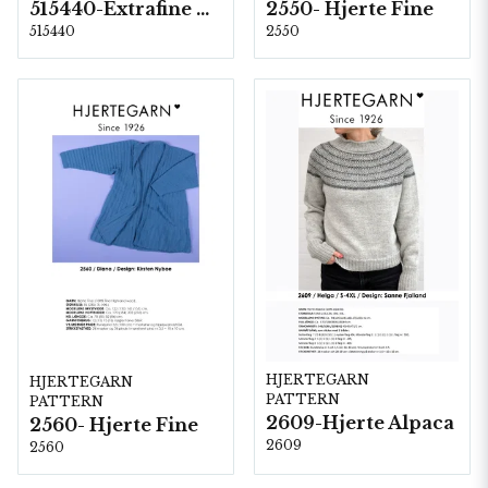
515440-Extrafine Merino 150
2550- Hjerte Fine
515440
2550
HJERTEGARN
HJERTEGARN
PATTERN
PATTERN
2609-Hjerte Alpaca
2560- Hjerte Fine
2609
2560