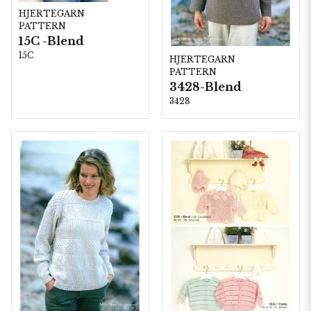
HJERTEGARN
PATTERN
15C -Blend
15C
HJERTEGARN
PATTERN
3428-Blend
3428