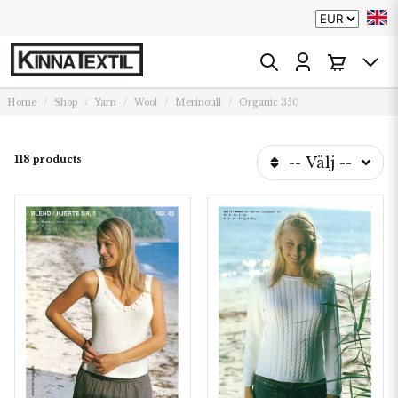
Home
Shop
Yarn
Wool
Merinoull
Organic 350
118 products
-- Välj --