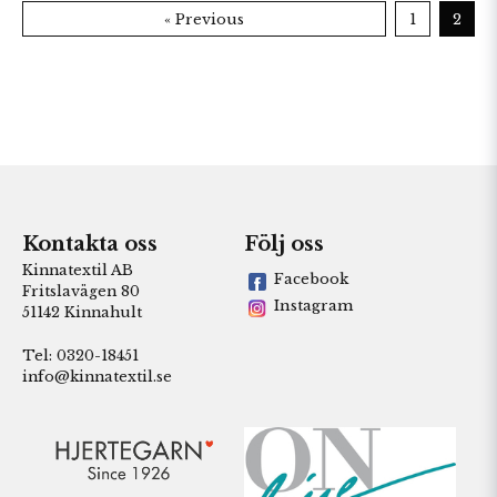
« Previous
1
2
Kontakta oss
Följ oss
Kinnatextil AB
Facebook
Fritslavägen 80
Instagram
51142 Kinnahult
Tel: 0320-18451
info@kinnatextil.se