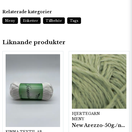
Relaterade kategorier
Meny
Etiketter
Tillbehör
Tags
Liknande produkter
HJERTEGARN
MENY
New Arezzo-50g./nyst. 10 st/fp.
KINNA TEXTIL AB