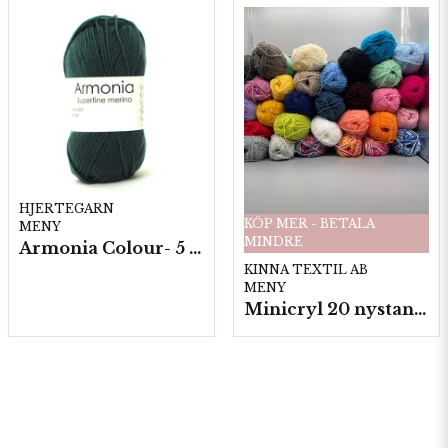
HJERTEGARN
KÖP MER - BETALA
MENY
MINDRE
Armonia Colour- 5 härv/fp. a100 g.
KINNA TEXTIL AB
MENY
Minicryl 20 nystan a25g./fp.