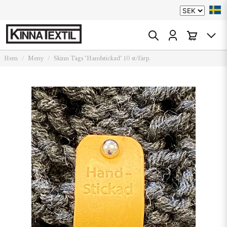
Hem
Meny
Skinn Tags "Handstickad" 10 st/färp.