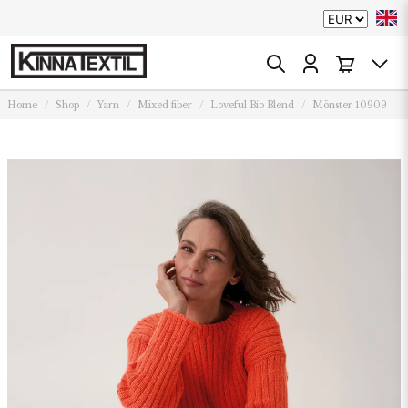
Home
Shop
Yarn
Mixed fiber
Loveful Bio Blend
Mönster 10909