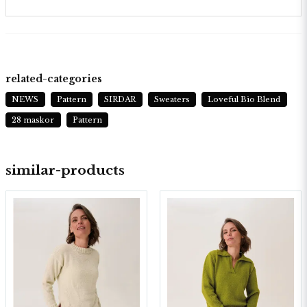
related-categories
NEWS
Pattern
SIRDAR
Sweaters
Loveful Bio Blend
28 maskor
Pattern
similar-products