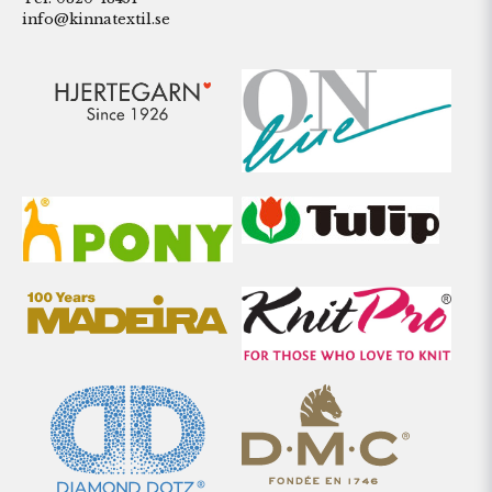
info@kinnatextil.se