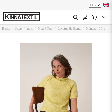
Home
Shop
Yarn
Mixed fiber
Loveful Bio Blend
Mönster 10914