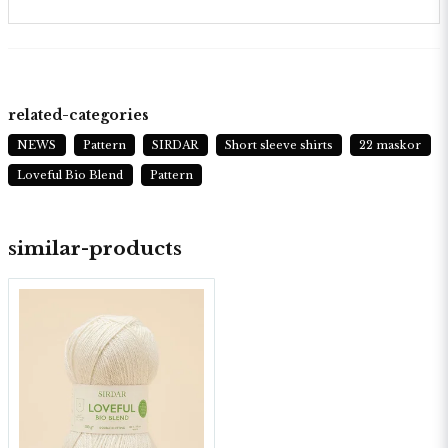
related-categories
NEWS
Pattern
SIRDAR
Short sleeve shirts
22 maskor
Loveful Bio Blend
Pattern
similar-products