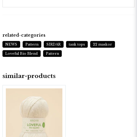
related-categories
NEWS
Pattern
SIRDAR
tank tops
22 maskor
Loveful Bio Blend
Pattern
similar-products