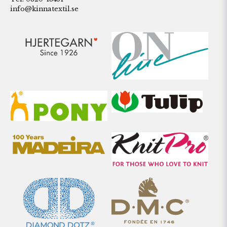
info@kinnatextil.se