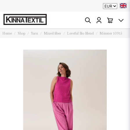
Home
Shop
Yarn
Mixed fiber
Loveful Bio Blend
Mönster 10915