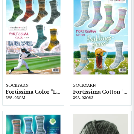
SOCKYARN
SOCKYARN
Fortissima Color "Linienspiel" 4-fach, 6 färger á 1,0 kg.
Fortissima Cotton "Frühlingsgruss" 4-fach, 6 färger a1,0 kg.
328-93081
328-93083