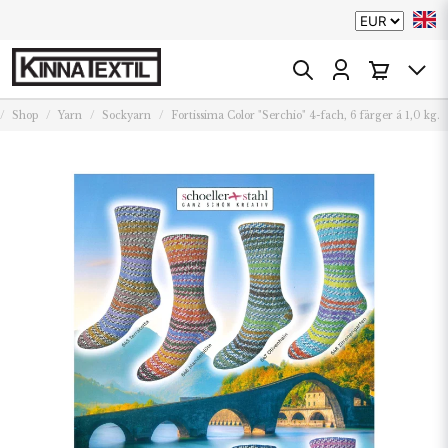
Shop
Yarn
Sockyarn
Fortissima Color "Serchio" 4-fach, 6 färger á 1,0 kg.