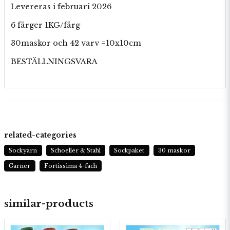
Levereras i februari 2026
6 färger 1KG/färg
30maskor och 42 varv =10x10cm
BESTÄLLNINGSVARA
related-categories
Sockyarn
Schoeller & Stahl
Sockpaket
30 maskor
Garner
Fortissima 4-fach
similar-products