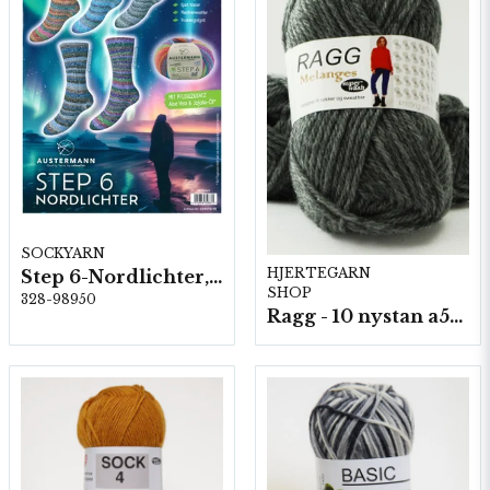
SOCKYARN
HJERTEGARN
Step 6-Nordlichter, 5 färger á 1,5 kg.
SHOP
328-98950
Ragg - 10 nystan a50g./fp.