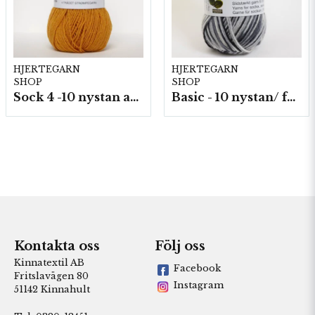
HJERTEGARN
HJERTEGARN
SHOP
SHOP
Sock 4 -10 nystan a50g./fp.
Basic - 10 nystan/ fp. a50 g
Kontakta oss
Följ oss
Kinnatextil AB
Facebook
Fritslavägen 80
Instagram
51142 Kinnahult