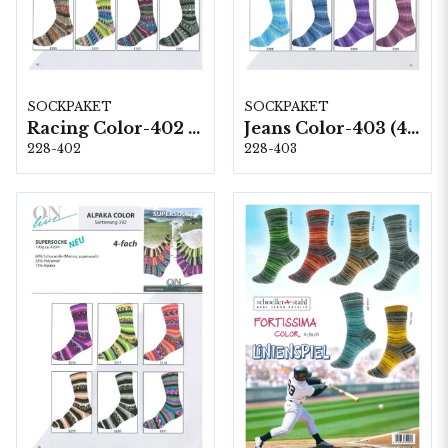
SOCKPAKET
SOCKPAKET
Racing Color-402 (6-fach) 8 & 1,5 kg
Jeans Color-403 (4-fach) 8 x 1 kg
228-402
228-403