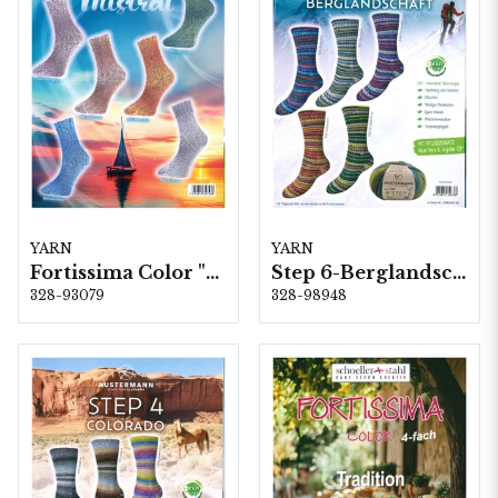
YARN
YARN
Fortissima Color "Mistral" 4-fach, 6 färger á 1,0 kg.
Step 6-Berglandschft, 5 färger á 1,5 kg.
328-93079
328-98948