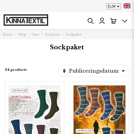
Home
Shop
Yarn
Sockyarn
Sockpaket
Sockpaket
34 products
Publiceringsdatum