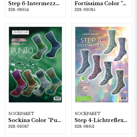
Step 6-Intermezzo, 5 färger á 1,5 kg.
Fortissima Color "Anden Colours" 6-fach, 5 färger á 1,5 kg.
328-98954
328-93085
SOCKPAKET
SOCKPAKET
Sockina Color "Punto" 4-fach, 6 färger á 1,0 kg.
Step 4-Lichtreflexe, 6 färger á 1,0 kg.
328-93087
328-98951