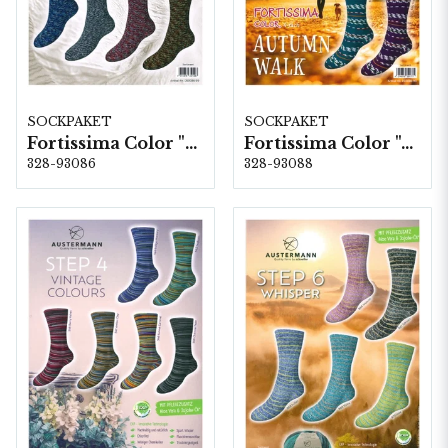
SOCKPAKET
SOCKPAKET
Fortissima Color "Soft Sprinkle" 4-fach, 6 färger á 1,0 kg.
Fortissima Color "Autumn Walk" 4-fach, 6 färger á 1,0 kg.
328-93086
328-93088