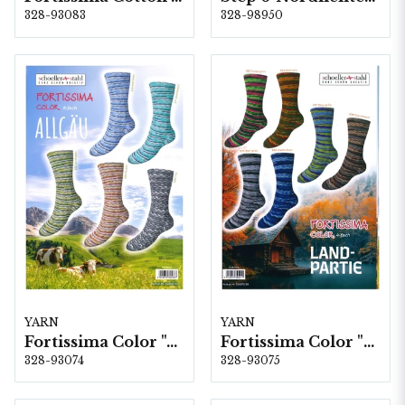
328-93083
328-98950
YARN
YARN
Fortissima Color "Allgäu" 6-fach, 5 färger á 1,5 kg.
Fortissima Color "Land-Partie" 4-fach, 6 färger á 1,0 kg.
328-93074
328-93075