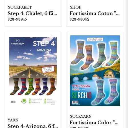
SOCKPAKET
SHOP
Step 4-Chalet, 6 färger á 1,0 kg.
Fortissima Coton "Hawaii" 4-fach, 6 color á 1,0 kg.
328-98945
328-93062
SOCKYARN
YARN
Fortissima Color "Serchio" 4-fach, 6 färger á 1,0 kg.
Step 4-Arizona, 6 färger á 1,0 kg.