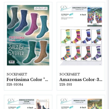
SOCKPAKET
SOCKPAKET
Fortissima Color "Salz & Pfeffer" 4-fach, 6 färger á 1,0 kg.
Amazonas Color-393 (4-fach) 8 x 1 kg
328-93084
228-393