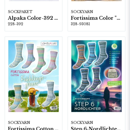
SOCKPAKET
SOCKYARN
Alpaka Color-392 (4-fach) 6 x 1 kg
Fortissima Color "Linienspiel" 4-fach, 6 färger á 1,0 kg.
228-392
328-93081
SOCKYARN
SOCKYARN
Fortissima Cotton "Frühlingsgruss" 4-fach, 6 färger a1,0 kg.
Step 6-Nordlichter, 5 färger á 1,5 kg.