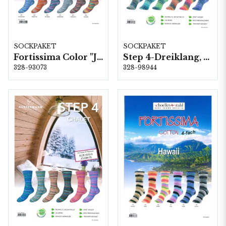
SOCKPAKET
SOCKPAKET
Fortissima Color "Jahrmarkt" 4-fach, 6 färger á 1,0 kg.
Step 4-Dreiklang, 6 färger á 1,0 kg.
328-93073
328-98944