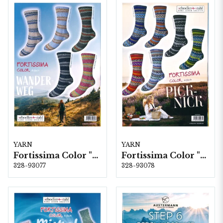
YARN
YARN
Fortissima Color "Wander-Weg" 6-fach, 5 färger á 1,5 kg.
Fortissima Color "Pick-Nick" 4-fach, 6 färger á 1,0 kg.
328-93077
328-93078