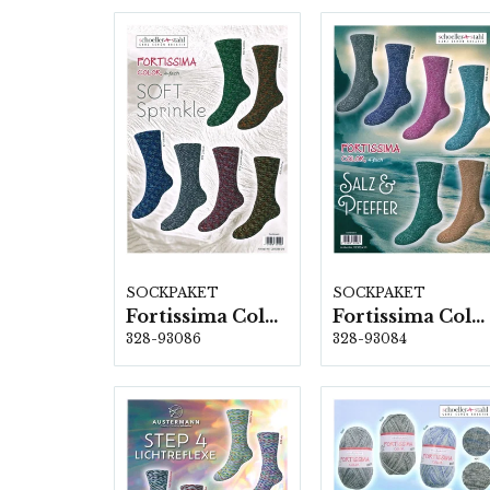
SOCKPAKET
SOCKPAKET
Fortissima Color "Soft Sprinkle" 4-fach, 6 färger á 1,0 kg.
Fortissima Color "Salz & Pfeffer" 4-fach, 6 färger á 1,0 kg.
328-93086
328-93084