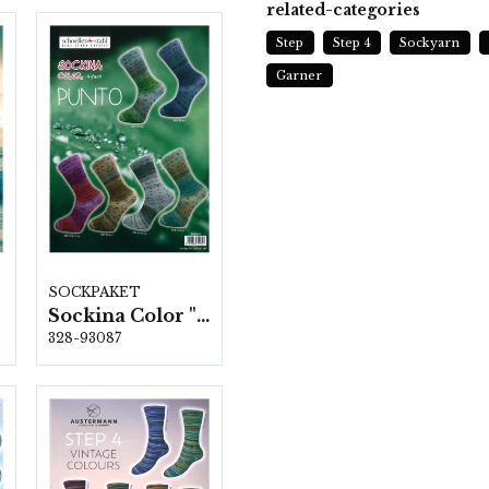
related-categories
Step
Step 4
Sockyarn
Garner
SOCKPAKET
Sockina Color "Punto" 4-fach, 6 färger á 1,0 kg.
328-93087