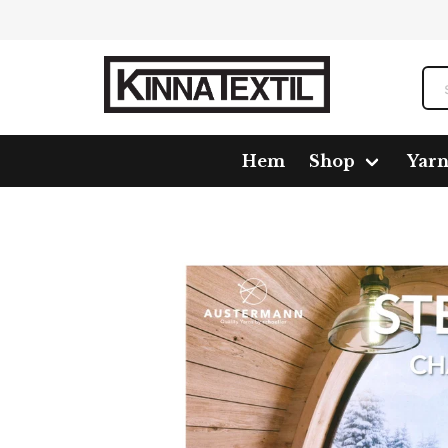
Hem
Shop
Yar
Home
Shop
Yarn
Sockyarn
Sockpaket
Step