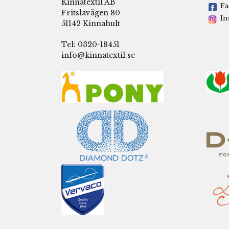
Kinnatextil AB
Fa
Fritslavägen 80
In
51142 Kinnahult
Tel: 0320-18451
info@kinnatextil.se