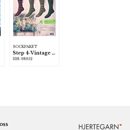
SOCKPAKET
Step 4-Vintage Colours, 6 färger á 1,0 kg.
328-98952
 oss