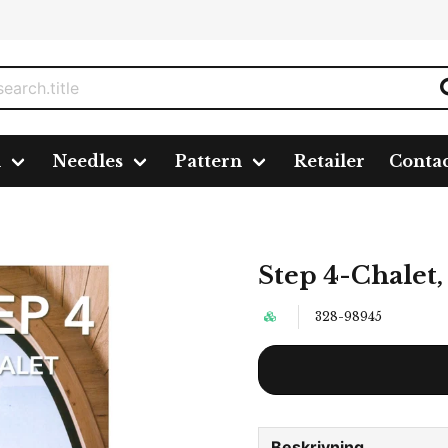
n
Needles
Pattern
Retailer
Conta
 4-Chalet, 6 färger á 1,0 kg.
Step 4-Chalet, 
328-98945
Beskrivning