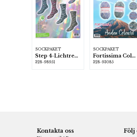
SOCKPAKET
SOCKPAKET
Step 4-Lichtreflexe, 6 färger á 1,0 kg.
Fortissima Color "Anden Colours" 6-fach, 5 färger á 1,5 kg.
328-98951
328-93085
Kontakta oss
Följ