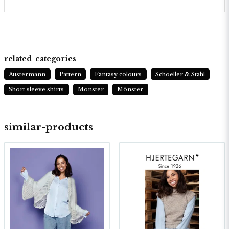
related-categories
Austermann
Pattern
Fantasy colours
Schoeller & Stahl
Short sleeve shirts
Mönster
Mönster
similar-products