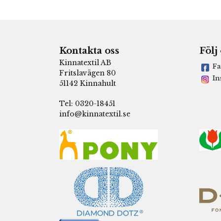
Kontakta oss
Följ
Kinnatextil AB
Fa
Fritslavägen 80
In
51142 Kinnahult
Tel: 0320-18451
info@kinnatextil.se