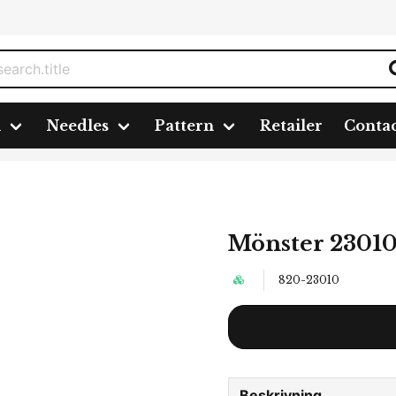
n
Needles
Pattern
Retailer
Conta
Mönster 2301
820-23010
Beskrivning