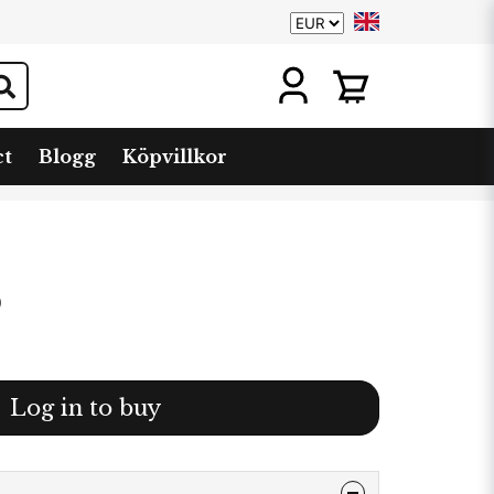
ct
Blogg
Köpvillkor
0
Log in to buy