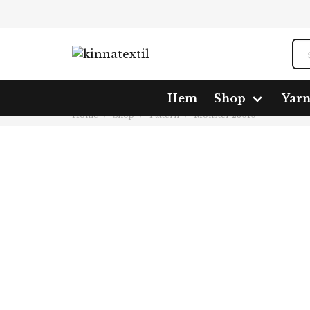
Hem
Shop
Yar
Home
Shop
Pattern
Mönster 23010