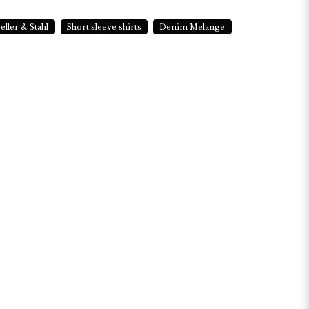
eller & Stahl
Short sleeve shirts
Denim Melange