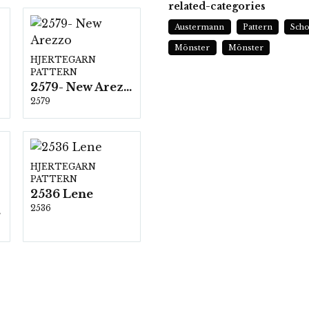
related-categories
Austermann
Pattern
Scho
Mönster
Mönster
HJERTEGARN
PATTERN
2579- New Arezzo
2579
HJERTEGARN
PATTERN
2536 Lene
2536
00