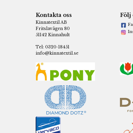
Kontakta oss
Följ
Kinnatextil AB
Fa
Fritslavägen 80
In
51142 Kinnahult
Tel: 0320-18451
info@kinnatextil.se