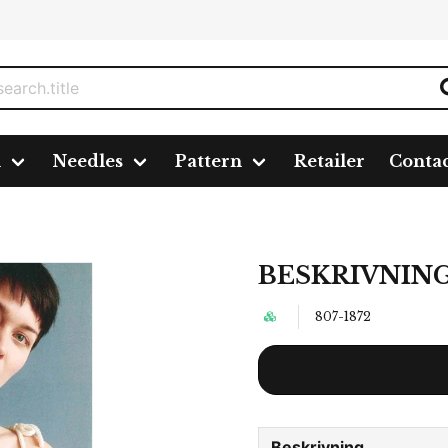
n
Needles
Pattern
Retailer
Conta
BESKRIVNING
807-1872
Beskrivning