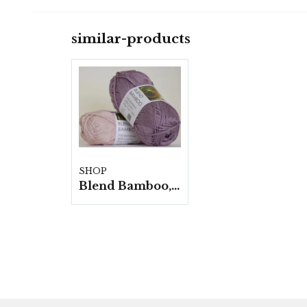
similar-products
SHOP
Blend Bamboo, 10 nystan/ fp. a50g