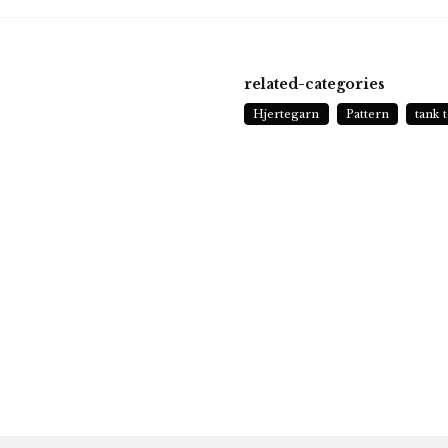
related-categories
Hjertegarn
Pattern
tank 