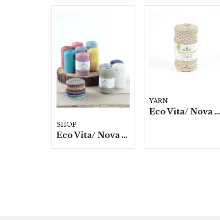
YARN
Eco Vita/ Nova Vita 4 Metallic- 4x250g./fp.
SHOP
Eco Vita/ Nova Vita 4- 4x250g./fp.