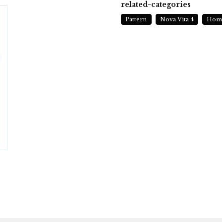
related-categories
Pattern
Nova Vita 4
Hom