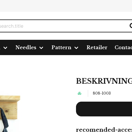
n
Needles
Pattern
Retailer
Conta
-Väska
BESKRIVNING
808-1003
recomended-acces