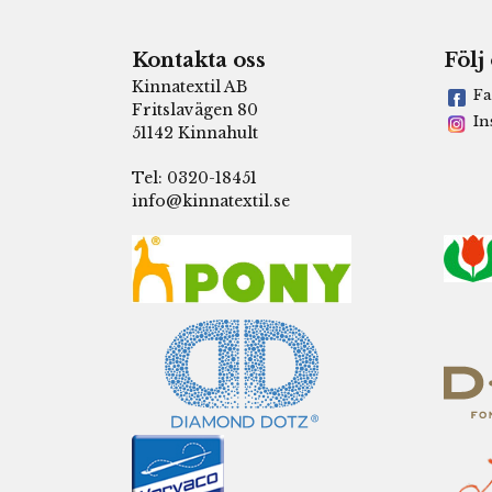
Kontakta oss
Följ
Kinnatextil AB
Fa
Fritslavägen 80
In
51142 Kinnahult
Tel: 0320-18451
info@kinnatextil.se