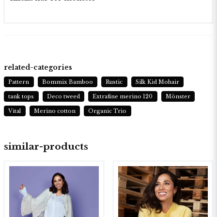
related-categories
Pattern
Bommix Bamboo
Rustic
Silk Kid Mohair
tank tops
Deco tweed
Extrafine merino 120
Mönster
Vital
Merino cotton
Organic Trio
similar-products