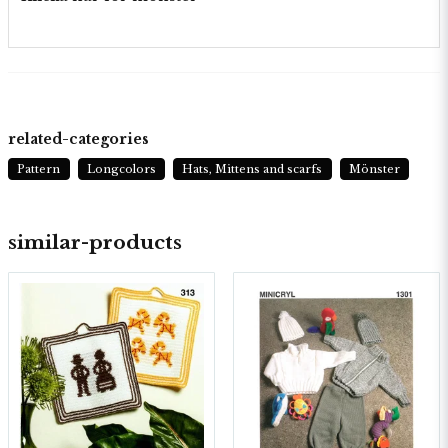
related-categories
Pattern
Longcolors
Hats, Mittens and scarfs
Mönster
similar-products