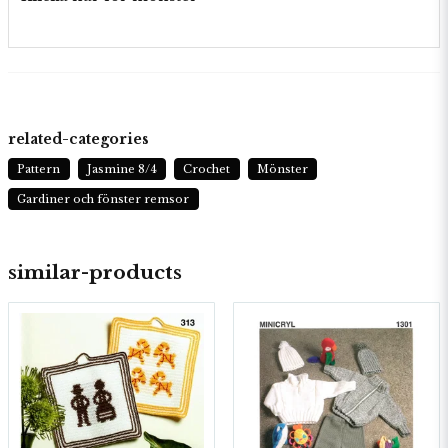
related-categories
Pattern
Jasmine 8/4
Crochet
Mönster
Gardiner och fönster remsor
similar-products