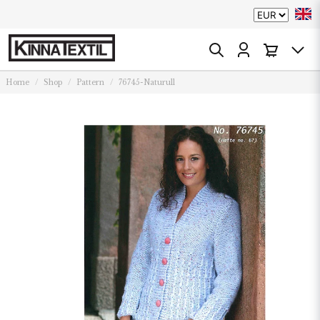
Home
Shop
Pattern
76745-Naturull