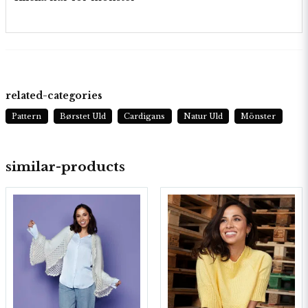
related-categories
Pattern
Børstet Uld
Cardigans
Natur Uld
Mönster
similar-products