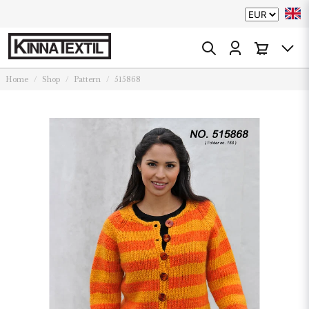
Home
Shop
Pattern
515868