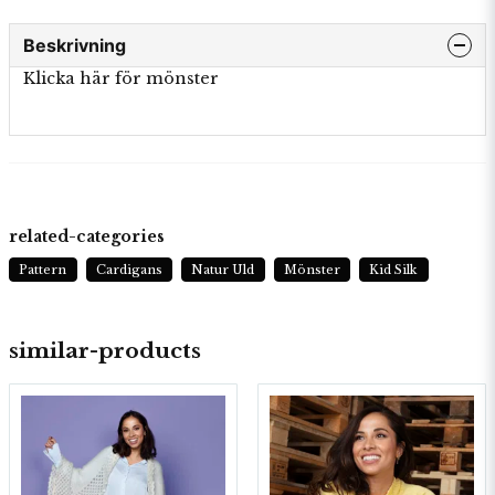
Beskrivning
Klicka här för mönster
related-categories
Pattern
Cardigans
Natur Uld
Mönster
Kid Silk
similar-products